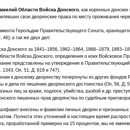
амилий Области Войска Донского
, как коренных донских 
рмлявших свои дворянские права по месту проживания чер
амента Герольдии Правительствующего Сената, хранящего
46); а так же двух дел:
а Донского за 1841–1856, 1862–1864, 1866–1879, 1883–189
бласти Войска Донского, определения о коих Войсковое П
рание представлены на утверждение в Правительствующий 
1343. Оп. 51. Д. 619 и 747).
лении к донскому дворянству почерпнуты из других фондов
 и дела по лишению дворянского достоинства (Оп. 56. Д. 
ных лиц за кражи, подлоги, убийства, разбой и др. преступ
онского лишенных прав дворянства по судебным приговорам 
алфавит внесены и фамилии личных дворян и признанных н
ом. Полнота этих уточнений в настоящее время распростр
а, проработанной примерно на 15 процентов, мы не имеем