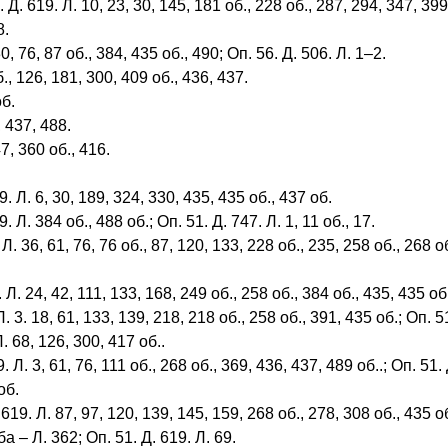
Д. 619. Л. 10, 23, 30, 145, 181 об., 228 об., 287, 294, 347, 399
8.
, 76, 87 об., 384, 435 об., 490; Оп. 56. Д. 506. Л. 1–2.
., 126, 181, 300, 409 об., 436, 437.
об.
 437, 488.
7, 360 об., 416.
 Л. 6, 30, 189, 324, 330, 435, 435 об., 437 об.
Л. 384 об., 488 об.; Оп. 51. Д. 747. Л. 1, 11 об., 17.
 36, 61, 76, 76 об., 87, 120, 133, 228 об., 235, 258 об., 268 об
. 24, 42, 111, 133, 168, 249 об., 258 об., 384 об., 435, 435 об.,
3. 18, 61, 133, 139, 218, 218 об., 258 об., 391, 435 об.; Оп. 51.
. 68, 126, 300, 417 об..
. 3, 61, 76, 111 об., 268 об., 369, 436, 437, 489 об..; Оп. 51. Д
об.
19. Л. 87, 97, 120, 139, 145, 159, 268 об., 278, 308 об., 435 о
 – Л. 362; Оп. 51. Д. 619. Л. 69.