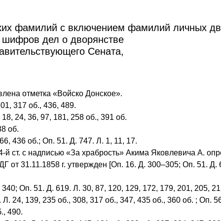
ких фамилий с включением фамилий личных дво
 шифров дел о дворянстве
авительствующего Сената,
лена отметка «Войско Донское».
01, 317 об., 436, 489.
18, 24, 36, 97, 181, 258 об., 391 об.
88 об.
6, 436 об.; Оп. 51. Д. 747. Л. 1, 11, 17.
й ст. с надписью «За храбрость» Акима Яковлевича А. опред
от 31.11.1858 г. утвержден [Оп. 16. Д. 300–305; Оп. 51. Д. 619
; Оп. 51. Д. 619. Л. 30, 87, 120, 129, 172, 179, 201, 205, 217,
 24, 139, 235 об., 308, 317 об., 347, 435 об., 360 об. ; Оп. 56.
., 490.