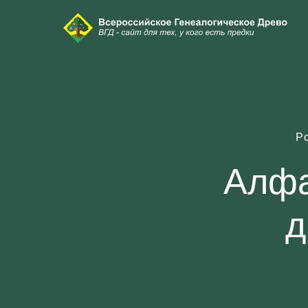
Р
Алфа
д