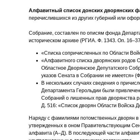
Алфавитный список донских дворянских ф
перечислившихся из других губерний или офо
Собрание, составлен по описям фонда Департ
историческом архиве (РГИА. Ф. 1343. Оп. 16–37, 
«Списка сопричисленных по Области Войск
«Алфавитного списка дворянских родов О
Областное Дворянское Депутатского Соб
указов Сената в Собрании не имеется» (Ф. 
В нескольких случаях сведения о причис
Департамента Герольдии были привлечены
Собраний о лишенных прав дворянства раз
Д. 516: «Список дворян Области Войска Д
Наряду с фамилиями потомственных дворян в 
утвержденных в оном Правительствующим Сенат
алфавита (А–Д). В последующей части алфавит