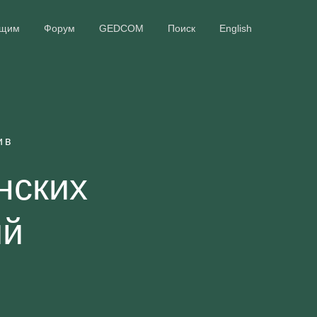
ющим
Форум
GEDCOM
Поиск
English
ив
нских
ий