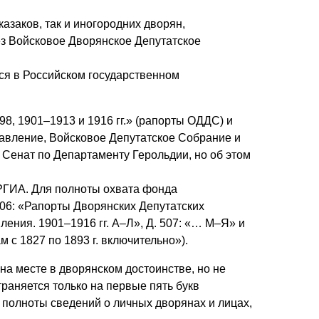
казаков, так и иногородних дворян,
ез Войсковое Дворянское Депутатское
ся в Российском государственном
8, 1901–1913 и 1916 гг.» (рапорты ОДДС) и
равление, Войсковое Депутатское Собрание и
Сенат по Департаменту Герольдии, но об этом
 РГИА. Для полноты охвата фонда
506: «Рапорты Дворянских Депутатских
ления. 1901–1916 гг. А–Л», Д. 507: «… М–Я» и
с 1827 по 1893 г. включительно»).
а месте в дворянском достоинстве, но не
аняется только на первые пять букв
 полноты сведений о личных дворянах и лицах,