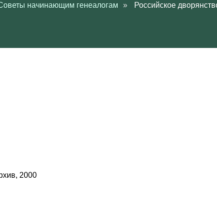
Советы начинающим генеалогам
»
Российское дворянств
рхив, 2000