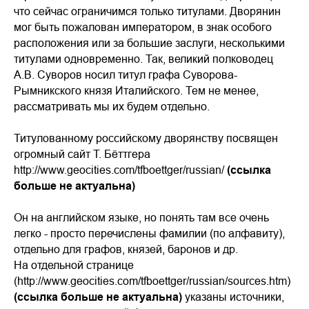
что сейчас ограничимся только титулами. Дворянин
мог быть пожалован императором, в знак особого
расположения или за большие заслуги, несколькими
титулами одновременно. Так, великий полководец
А.В. Суворов носил титул графа Суворова-
Рымникского князя Италийского. Тем не менее,
рассматривать мы их будем отдельно.
Титулованному российскому дворянству посвящен
огромный сайт Т. Бёттгера
http://www.geocities.com/tfboettger/russian/
(ссылка
больше не актуальна)
Он на английском языке, но понять там все очень
легко - просто перечислены фамилии (по алфавиту),
отдельно для графов, князей, баронов и др.
На отдельной странице
(http://www.geocities.com/tfboettger/russian/sources.htm)
(ссылка больше не актуальна)
указаны источники,