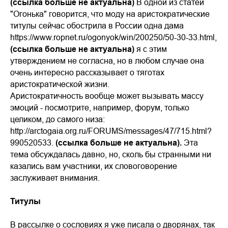
(ссылка больше не актуальна)
В одной из статей
"Огонька" говорится, что моду на аристократические
титулы сейчас обострила в России одна дама
https://www.ropnet.ru/ogonyok/win/200250/50-30-33.html,
(ссылка больше не актуальна)
я с этим
утверждением не согласна, но в любом случае она
очень интересно рассказывает о тяготах
аристократической жизни.
Аристократичность вообще может вызывать массу
эмоций - посмотрите, например, форум, только
целиком, до самого низа:
http://arctogaia.org.ru/FORUMS/messages/47/715.html?
990520533.
(ссылка больше не актуальна).
Эта
тема обсуждалась давно, но, сколь бы странными ни
казались вам участники, их словоговорение
заслуживает внимания.
Титулы
В рассылке о сословиях я уже писала о дворянах, так