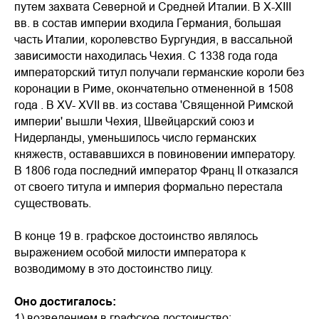
путем захвата Северной и Средней Италии. В X-XIII
вв. в состав империи входила Германия, большая
часть Италии, королевство Бургундия, в вассальной
зависимости находилась Чехия. С 1338 года года
императорский титул получали германские короли без
коронации в Риме, окончательно отмененной в 1508
года . В XV- XVII вв. из состава 'Священной Римской
империи' вышли Чехия, Швейцарский союз и
Нидерланды, уменьшилось число германских
княжеств, остававшихся в повиновении императору.
В 1806 года последний император Франц II отказался
от своего титула и империя формально перестала
существовать.
В конце 19 в. графское достоинство являлось
выражением особой милости императора к
возводимому в это достоинство лицу.
Оно достигалось:
1) возведением в графское достоинство;