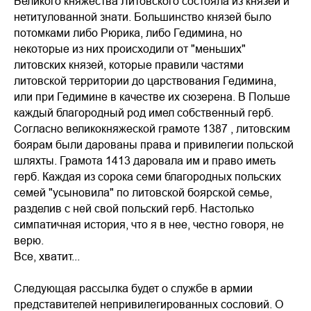
Великого княжества Литовского состояла из князей и
нетитулованной знати. Большинство князей было
потомками либо Рюрика, либо Гедимина, но
некоторые из них происходили от "меньших"
литовских князей, которые правили частями
литовской территории до царствования Гедимина,
или при Гедимине в качестве их сюзерена. В Польше
каждый благородный род имел собственный герб.
Согласно великокняжеской грамоте 1387 , литовским
боярам были дарованы права и привилегии польской
шляхты. Грамота 1413 даровала им и право иметь
герб. Каждая из сорока семи благородных польских
семей "усыновила" по литовской боярской семье,
разделив с ней свой польский герб. Настолько
симпатичная история, что я в нее, честно говоря, не
верю.
Все, хватит...
Следующая рассылка будет о службе в армии
представителей непривилегированных сословий. О