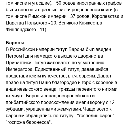
том числе и угасшие). 150 родов иностранных графов
были внесены в разные части родословной книги (в
том числе Римской империи - 37 родов, Королевства и
Царства Польского - 20, Великого Княжества
Финляндского - 11).
Бароны
В Российской империи титул Барона был введён
Петром I для немецкого высшего дворянства
Прибалтики. Титул жаловался по усмотрению
Императора. Единственный титул, дававшийся
представителям купечества, в т.ч. евреям. Давал
право на титул Ваше благородие и герб с короной в
виде невысокого венца, трижды перевитого нитями
жемчуга. Бароны западноевропейского и
прибалтийского происхождения имели корону с 12
зубцами, украшенными жемчугами. Чаще всего к
баронам обращались по титулу - "господин барон",
"госпожа баронесса".