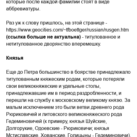
которые после каждой фамилии стоят в виде
аббревиатуры.
Раз уж к слову пришлось, на этой странице -
https://www.geocities.com/~tfboettger/russian/rusgen.htm
(ссылка больше не актуальна)
- титулованное и
нетитулованное дворянство вперемешку.
Князья
Еще до Петра большинство в боярстве принадлежало
титулованным княжеским родам, которые потеряли
свои великокняжеские и удельные столы,
принадлежавшие им в период раздробленности, и
перешли на службу к московскому великому князю. За
малым исключением это были ветви древнего рода
Рюриковичей и литовского великокняжеского рода
Гедеминовичей (к примеру, князья Шуйские,
Долгорукие, Одоевские - Рюриковичи; князья
Мстиславские, Хованские, Голицыны - Гедеминовичи).