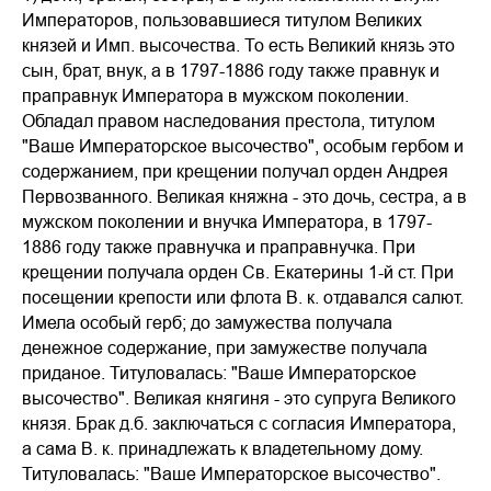
Императоров, пользовавшиеся титулом Великих
князей и Имп. высочества. То есть Великий князь это
сын, брат, внук, а в 1797-1886 году также правнук и
праправнук Императора в мужском поколении.
Обладал правом наследования престола, титулом
"Ваше Императорское высочество", особым гербом и
содержанием, при крещении получал орден Андрея
Первозванного. Великая княжна - это дочь, сестра, а в
мужском поколении и внучка Императора, в 1797-
1886 году также правнучка и праправнучка. При
крещении получала орден Св. Екатерины 1-й ст. При
посещении крепости или флота В. к. отдавался салют.
Имела особый герб; до замужества получала
денежное содержание, при замужестве получала
приданое. Титуловалась: "Ваше Императорское
высочество". Великая княгиня - это супруга Великого
князя. Брак д.б. заключаться с согласия Императора,
а сама В. к. принадлежать к владетельному дому.
Титуловалась: "Ваше Императорское высочество".