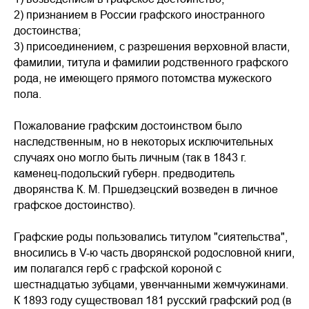
2) признанием в России графского иностранного
достоинства;
3) присоединением, с разрешения верховной власти,
фамилии, титула и фамилии родственного графского
рода, не имеющего прямого потомства мужеского
пола.
Пожалование графским достоинством было
наследственным, но в некоторых исключительных
случаях оно могло быть личным (так в 1843 г.
каменец-подольский губерн. предводитель
дворянства К. М. Пршедзецский возведен в личное
графское достоинство).
Графские роды пользовались титулом "сиятельства",
вносились в V-ю часть дворянской родословной книги,
им полагался герб с графской короной с
шестнадцатью зубцами, увенчанными жемчужинами.
К 1893 году существовал 181 русский графский род (в