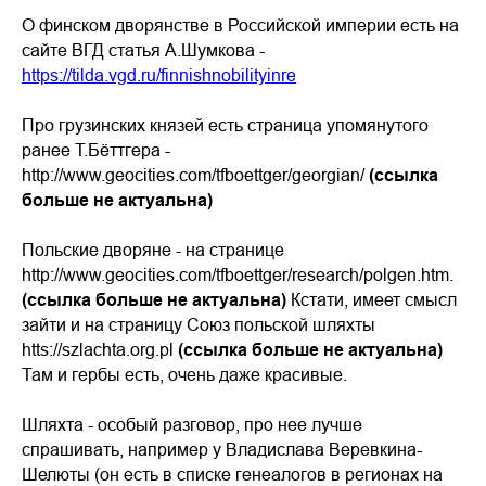
О финском дворянстве в Российской империи есть на
сайте ВГД статья А.Шумкова -
https://tilda.vgd.ru/finnishnobilityinre
Про грузинских князей есть страница упомянутого
ранее Т.Бёттгера -
http://www.geocities.com/tfboettger/georgian/
(ссылка
больше не актуальна)
Польские дворяне - на странице
http://www.geocities.com/tfboettger/research/polgen.htm.
(ссылка больше не актуальна)
Кстати, имеет смысл
зайти и на страницу Союз польской шляхты
htts://szlachta.org.pl
(ссылка больше не актуальна)
Там и гербы есть, очень даже красивые.
Шляхта - особый разговор, про нее лучше
спрашивать, например у Владислава Веревкина-
Шелюты (он есть в списке генеалогов в регионах на