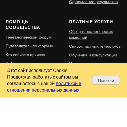
Оформление результатов
ПОМОЩЬ
ПЛАТНЫЕ УСЛУГИ
СООБЩЕСТВА
Обзор генеалогических
Генеалогический форум
компаний
Путеводитель по форуму
Список частных генеалогов
Кто сейчас в архивах
Обучение и консультации
Рейтинг архивов
Изготовление родословных
книг
Этот сайт использует Cookie.
Безопасность на сайте ВГД
Продолжая работать с сайтом вы
Реставрация фото и
Понятно
соглашаетесь с нашей
политикой в
документов
отношении персональных данных
Советы по подбору
исполнителей